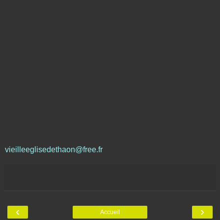
vieilleeglisedethaon@free.fr
‹
›
Accueil