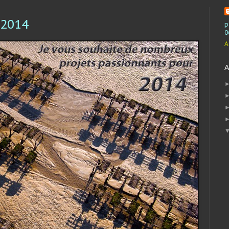
 2014
p
0
A
A