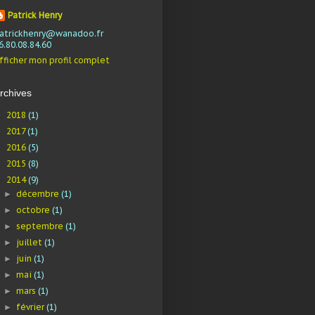
Patrick Henry
atrickhenry@wanadoo.fr
6.80.08.84.60
fficher mon profil complet
rchives
2018
(1)
►
2017
(1)
►
2016
(5)
►
2015
(8)
►
2014
(9)
▼
décembre
(1)
►
octobre
(1)
►
septembre
(1)
►
juillet
(1)
►
juin
(1)
►
mai
(1)
►
mars
(1)
►
février
(1)
►