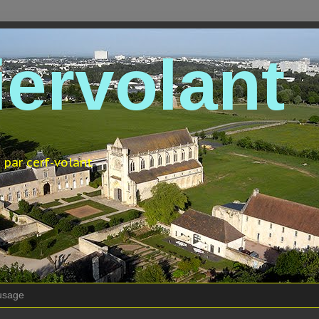
iervolant
 par cerf-volant
usage